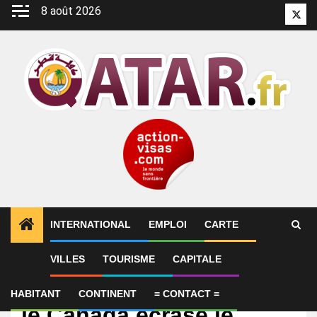
Aller
8 août 2026
Twitt
au
contenu
INTERNATIONAL
EMPLOI
CARTE
VILLES
TOURISME
CAPITALE
International
Coupe du monde 2026:
HABITANT
CONTINENT
= CONTACT =
le Canada écrase le