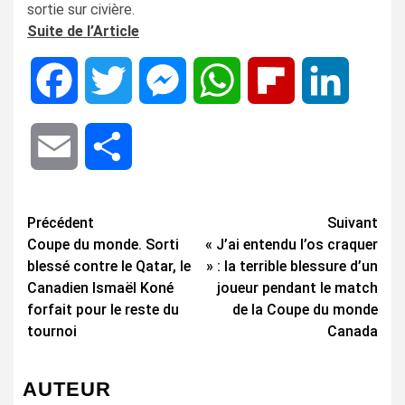
sortie sur civière.
Suite de l’Article
Facebook
Twitter
Messenger
WhatsApp
Flipboard
LinkedIn
Email
Share
Navigation
Précédent
Suivant
Coupe du monde. Sorti
« J’ai entendu l’os craquer
d’article
blessé contre le Qatar, le
» : la terrible blessure d’un
Canadien Ismaël Koné
joueur pendant le match
forfait pour le reste du
de la Coupe du monde
tournoi
Canada
AUTEUR