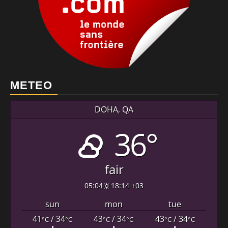
METEO
DOHA, QA
36°
fair
05:04
18:14 +03
sun
mon
tue
41
/ 34
43
/ 34
43
/ 34
°C
°C
°C
°C
°C
°C