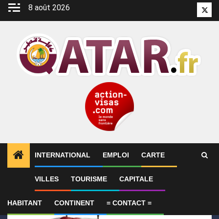
Aller
8 août 2026
Twitt
au
contenu
INTERNATIONAL
EMPLOI
CARTE
1
ALERTES INFO
Le Qatar condamne l’attentat cont
VILLES
TOURISME
CAPITALE
HABITANT
CONTINENT
= CONTACT =