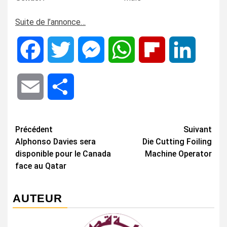
Suite de l’annonce…
Facebook
Twitter
Messenger
WhatsApp
Flipboard
LinkedIn
Email
Share
Navigation
Précédent
Suivant
Alphonso Davies sera
Die Cutting Foiling
d’article
disponible pour le Canada
Machine Operator
face au Qatar
AUTEUR