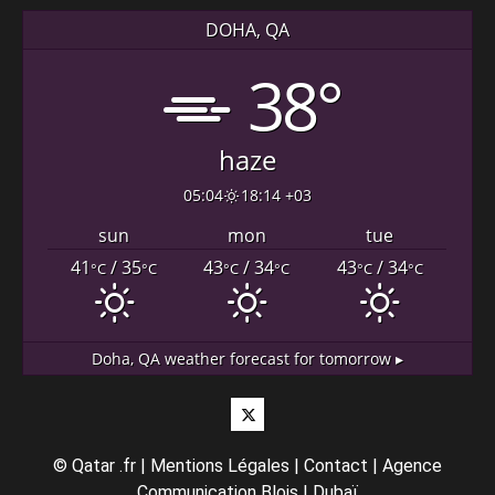
DOHA, QA
38°
haze
05:04
18:14 +03
sun
mon
tue
41
/ 35
43
/ 34
43
/ 34
°C
°C
°C
°C
°C
°C
Doha, QA
weather forecast for tomorrow ▸
Twitter
©
Qatar .fr
|
Mentions Légales
|
Contact
|
Agence
Communication Blois
|
Dubaï