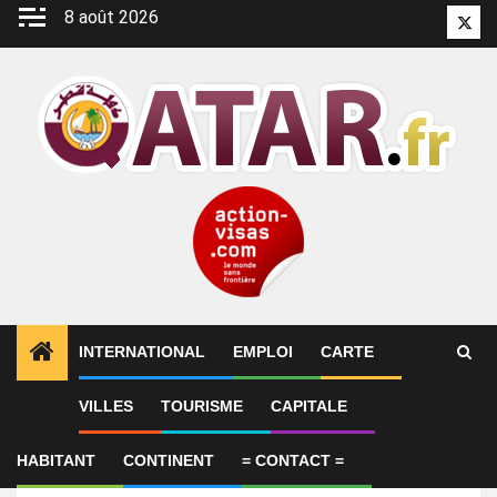
Aller
8 août 2026
Twitt
au
contenu
INTERNATIONAL
EMPLOI
CARTE
VILLES
TOURISME
CAPITALE
International
Cleaner
HABITANT
CONTINENT
= CONTACT =