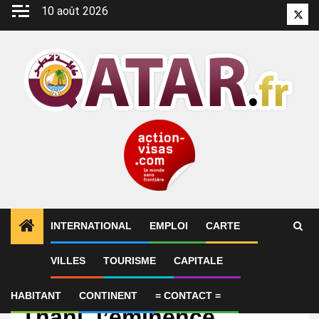
Aller
10 août 2026
Twitt
au
contenu
INTERNATIONAL
EMPLOI
CARTE
VILLES
TOURISME
CAPITALE
International
Cheikha Al-Mayassa Al
HABITANT
CONTINENT
= CONTACT =
Thani, l’éminence