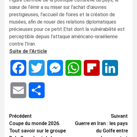
sœur de l’émir a su miser sur l’achat d’œuvres
prestigieuses, l’accueil de foires et la création de
musées, afin de nouer des relations diplomatiques
précieuses pour ce petit Etat dont la vulnérabilité est
perceptible depuis l’attaque américano-israélienne
contre l’Iran.
Suite de l’Article
Facebook
Twitter
Messenger
WhatsApp
Flipboard
LinkedIn
Email
Share
Navigation
Précédent
Suivant
Coupe du monde 2026.
Guerre en Iran : les pays
d’article
Tout savoir sur le groupe
du Golfe entre