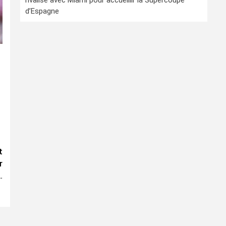
rivalise avec Miami pour accueillir la Supercoupe
d’Espagne
t
r
…