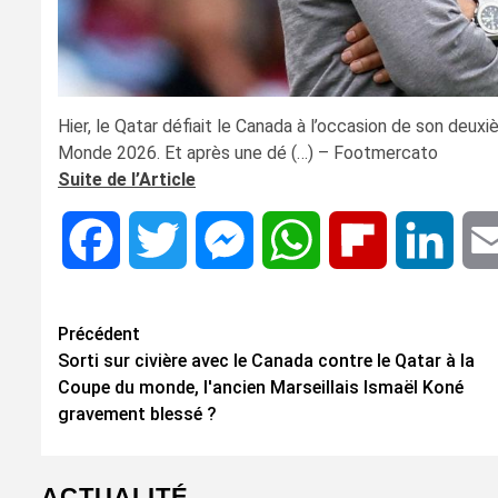
Hier, le Qatar défiait le Canada à l’occasion de son de
Monde 2026. Et après une dé (…) – Footmercato
Suite de l’Article
Facebook
Twitter
Messenger
WhatsApp
Flipboard
Linke
Navigation
Précédent
Sorti sur civière avec le Canada contre le Qatar à la
d’article
Coupe du monde, l'ancien Marseillais Ismaël Koné
gravement blessé ?
ACTUALITÉ