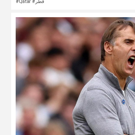
#Qatar #قطر