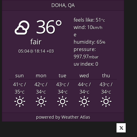
DOHA, QA
36°
feels like: 51
°c
wind: 10
km/h
e
fair
humidity: 65
%
pressure:
05:04
18:14 +03
997.97
mbar
uv index: 0
sun
mon
tue
wed
thu
41
/
42
/
43
/
44
/
43
/
°C
°C
°C
°C
°C
35
34
34
34
34
°C
°C
°C
°C
°C
powered by
Weather Atlas
Twitter