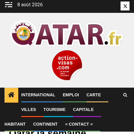
Aller
8 août 2026
Twitt
au
contenu
INTERNATIONAL
EMPLOI
CARTE
VILLES
TOURISME
CAPITALE
International
Carney se rendra au
HABITANT
CONTINENT
= CONTACT =
Qatar la semaine