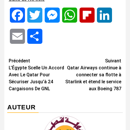
Facebook
Twitter
Messenger
WhatsApp
Flipboard
LinkedIn
Email
Share
Navigation
Précédent
Suivant
L’Égypte Scelle Un Accord
Qatar Airways continue à
d’article
Avec Le Qatar Pour
connecter sa flotte à
Sécuriser Jusqu’à 24
Starlink et étend le service
Cargaisons De GNL
aux Boeing 787
AUTEUR