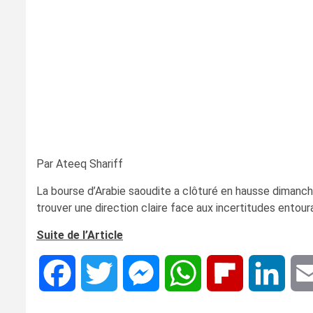
Par Ateeq Shariff
La bourse d’Arabie saoudite a clôturé en hausse dimanche
trouver une direction claire face aux incertitudes entou
Suite de l’Article
Facebook
Twitter
Messenger
WhatsApp
Flipboard
Linke