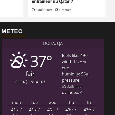
entraîneur du Qatar ?
8 août 2026
Qatarien
METEO
DOHA, QA
37°
feels like: 49
°c
wind: 14
km/h
ene
fair
humidity: 56
%
pressure:
05:04
18:14 +03
998.98
mbar
uv index: 4
mon
tue
wed
thu
fri
43
/
43
/
45
/
43
/
43
/
°C
°C
°C
°C
°C