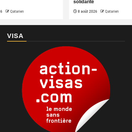
solidarité
26
Qatarien
8 août 2026
Qatarien
VISA