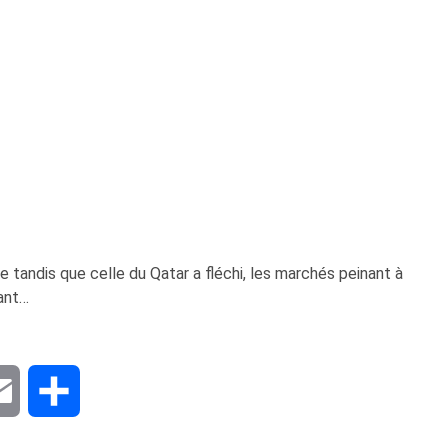
 tandis que celle du Qatar a fléchi, les marchés peinant à
rant…
dIn
Email
Share