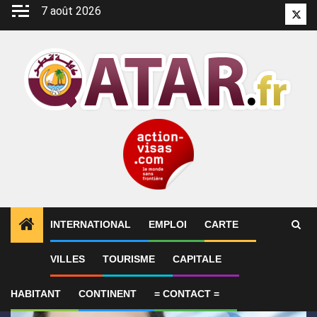
Aller
7 août 2026
Twitt
au
contenu
INTERNATIONAL
EMPLOI
CARTE
1
ALERTES INFO
Le Qatar fait état de progrès en 
VILLES
TOURISME
CAPITALE
HABITANT
CONTINENT
= CONTACT =