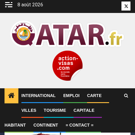
Aller
8 août 2026
Twitt
au
contenu
INTERNATIONAL
EMPLOI
CARTE
1
ALERTES INFO
Le Qatar condamne l’attentat cont
VILLES
TOURISME
CAPITALE
HABITANT
CONTINENT
= CONTACT =