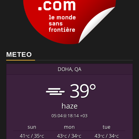
METEO
DOHA, QA
39°
haze
05:04
18:14 +03
sun
mon
tue
41
/ 35
43
/ 34
43
/ 34
°C
°C
°C
°C
°C
°C