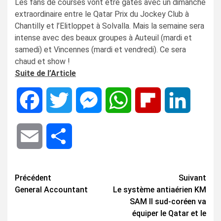
Les fans de courses vont être gâtés avec un dimanche
extraordinaire entre le Qatar Prix du Jockey Club à
Chantilly et l’Elitloppet à Solvalla. Mais la semaine sera
intense avec des beaux groupes à Auteuil (mardi et
samedi) et Vincennes (mardi et vendredi). Ce sera
chaud et show !
Suite de l’Article
Facebook
Twitter
Messenger
WhatsApp
Flipboard
LinkedIn
Email
Share
Navigation
Précédent
Suivant
General Accountant
Le système antiaérien KM
d’article
SAM II sud-coréen va
équiper le Qatar et le