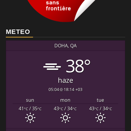
METEO
DOHA, QA
38°
haze
05:04
18:14 +03
sun
mon
tue
41
/ 35
43
/ 34
43
/ 34
°C
°C
°C
°C
°C
°C