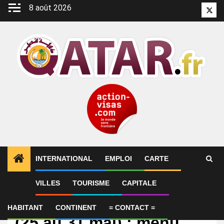
Aller
8 août 2026
Twitt
au
contenu
INTERNATIONAL
EMPLOI
CARTE
VILLES
TOURISME
CAPITALE
International
Agenda de la semaine
HABITANT
CONTINENT
= CONTACT =
(25 au 31 mai) : menu