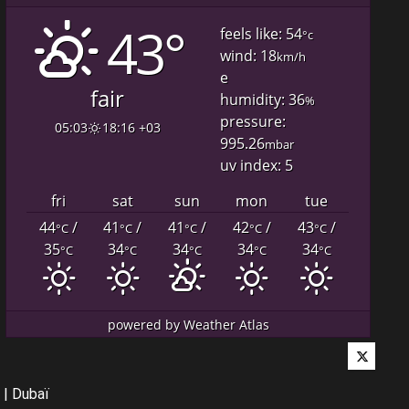
43°
feels like: 54
°c
wind: 18
km/h
e
fair
humidity: 36
%
pressure:
05:03
18:16 +03
995.26
mbar
uv index: 5
fri
sat
sun
mon
tue
44
/
41
/
41
/
42
/
43
/
°C
°C
°C
°C
°C
35
34
34
34
34
°C
°C
°C
°C
°C
powered by
Weather Atlas
Twitter
|
Dubaï