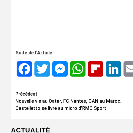
Suite de l’Article
Facebook
Twitter
Messenger
WhatsApp
Flipboard
Linke
Navigation
Précédent
Nouvelle vie au Qatar, FC Nantes, CAN au Maroc…
d’article
Castelletto se livre au micro d’RMC Sport
ACTUALITÉ