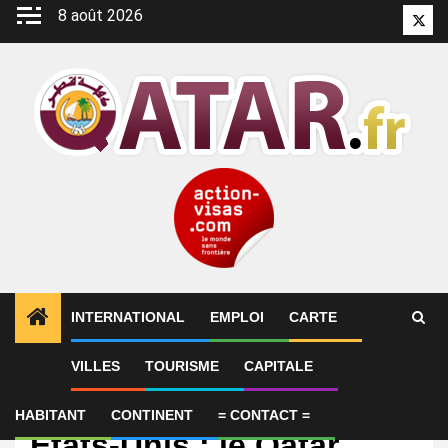
Aller
8 août 2026
Twitt
au
contenu
INTERNATIONAL
EMPLOI
CARTE
VILLES
TOURISME
CAPITALE
International
Accord de paix Iran-
HABITANT
CONTINENT
= CONTACT =
États-Unis : le Qatar