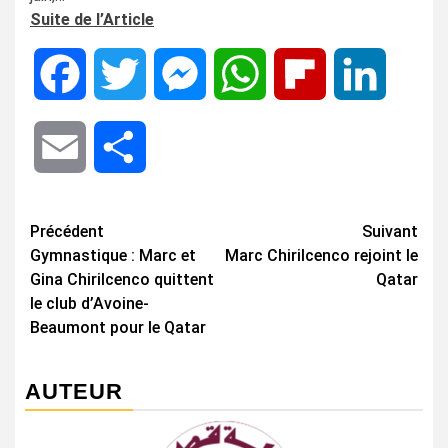
Suite de l’Article
Facebook
Twitter
Messenger
WhatsApp
Flipboard
LinkedIn
Email
Share
Navigation
Précédent
Suivant
Gymnastique : Marc et
Marc Chirilcenco rejoint le
d’article
Gina Chirilcenco quittent
Qatar
le club d’Avoine-
Beaumont pour le Qatar
AUTEUR