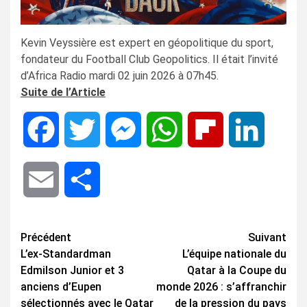
Kevin Veyssière est expert en géopolitique du sport,
fondateur du Football Club Geopolitics. Il était l’invité
d’Africa Radio mardi 02 juin 2026 à 07h45.
Suite de l’Article
Facebook
Twitter
Messenger
WhatsApp
Flipboard
LinkedIn
Email
Share
Navigation
Précédent
Suivant
L’ex-Standardman
L’équipe nationale du
d’article
Edmilson Junior et 3
Qatar à la Coupe du
anciens d’Eupen
monde 2026 : s’affranchir
sélectionnés avec le Qatar
de la pression du pays