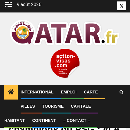
Aller
9 août 2026
Twitt
au
contenu
INTERNATIONAL
EMPLOI
CARTE
VILLES
TOURISME
CAPITALE
International
2ème Ligue des
HABITANT
CONTINENT
= CONTACT =
champions du PSG : «Le