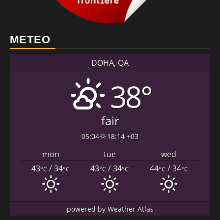
METEO
DOHA, QA
38°
fair
05:04
18:14 +03
mon
tue
wed
43
/ 34
43
/ 34
44
/ 34
°C
°C
°C
°C
°C
°C
powered by
Weather Atlas