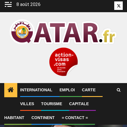
Aller
8 août 2026
Twitt
au
contenu
INTERNATIONAL
EMPLOI
CARTE
1
ALERTES INFO
Bennacer résilie son contrat avec 
VILLES
TOURISME
CAPITALE
HABITANT
CONTINENT
= CONTACT =