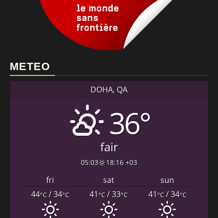
METEO
DOHA, QA
36°
fair
05:03
18:16 +03
fri
sat
sun
44
/ 34
41
/ 33
41
/ 34
°C
°C
°C
°C
°C
°C