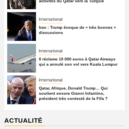
activités du Qatar vers la Turquie
International
Iran : Trump évoque de « très bonnes »
discussions
International
Il réclame 10 000 euros à Qatar Airways
qui a annulé son vol vers Kuala Lumpur
International
Qatar, Afrique, Donald Trump… Qui
soutient encore Gianni Infantino,
président très contesté de la Fifa ?
ACTUALITÉ