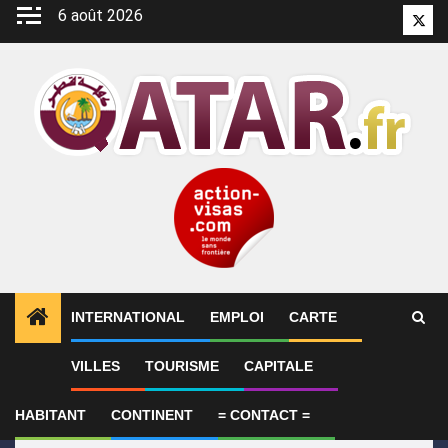
Aller
6 août 2026
Twitt
au
contenu
INTERNATIONAL
EMPLOI
CARTE
1
ALERTES INFO
Le Qatar appelle à faire pression s
VILLES
TOURISME
CAPITALE
HABITANT
CONTINENT
= CONTACT =