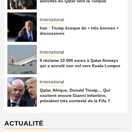
activités du Qatar vers la Turquie
International
Iran : Trump évoque de « très bonnes »
discussions
International
Il réclame 10 000 euros à Qatar Airways
qui a annulé son vol vers Kuala Lumpur
International
Qatar, Afrique, Donald Trump… Qui
soutient encore Gianni Infantino,
président très contesté de la Fifa ?
ACTUALITÉ