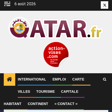
Aller
6 août 2026
Twitt
au
contenu
INTERNATIONAL
EMPLOI
CARTE
1
ALERTES INFO
Le Qatar appelle à faire pression s
VILLES
TOURISME
CAPITALE
HABITANT
CONTINENT
= CONTACT =