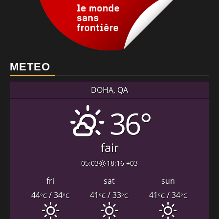
METEO
DOHA, QA
36°
fair
05:03
18:16 +03
fri
sat
sun
44
/ 34
41
/ 33
41
/ 34
°C
°C
°C
°C
°C
°C