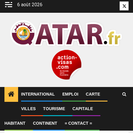
Aller
6 août 2026
Twitt
au
contenu
INTERNATIONAL
EMPLOI
CARTE
VILLES
TOURISME
CAPITALE
Emploi
Senior Architect
HABITANT
CONTINENT
= CONTACT =