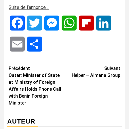
Suite de l’annonce…
Facebook
Twitter
Messenger
WhatsApp
Flipboard
LinkedIn
Email
Share
Navigation
Précédent
Suivant
Qatar: Minister of State
Helper – Almana Group
d’article
at Ministry of Foreign
Affairs Holds Phone Call
with Benin Foreign
Minister
AUTEUR