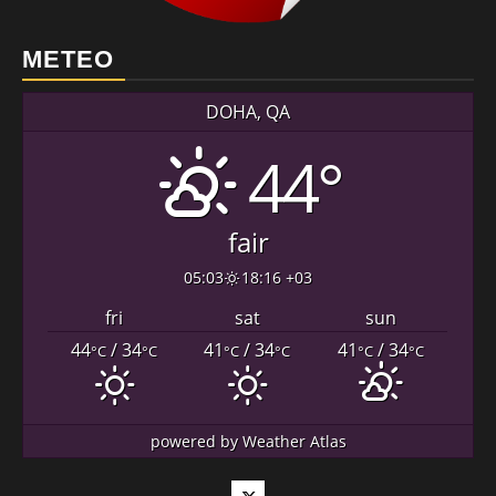
METEO
DOHA, QA
44°
fair
05:03
18:16 +03
fri
sat
sun
44
/ 34
41
/ 34
41
/ 34
°C
°C
°C
°C
°C
°C
powered by
Weather Atlas
Twitter