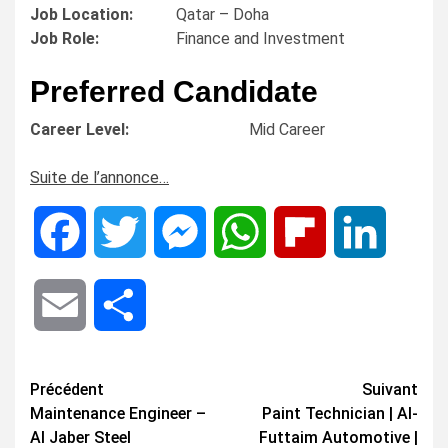
Job Location:
Qatar – Doha
Job Role:
Finance and Investment
Preferred Candidate
Career Level:
Mid Career
Suite de l’annonce…
Facebook
Twitter
Messenger
WhatsApp
Flipboard
LinkedIn
Email
Share
Navigation
Précédent
Suivant
Maintenance Engineer –
Paint Technician | Al-
d’article
Al Jaber Steel
Futtaim Automotive |