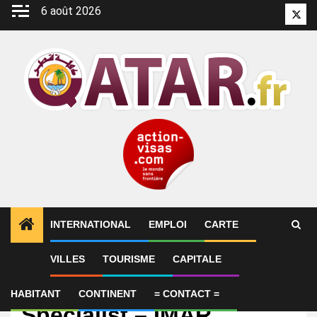
Aller
6 août 2026
Twitt
au
contenu
INTERNATIONAL
EMPLOI
CARTE
VILLES
TOURISME
CAPITALE
Emploi
Risk Management
HABITANT
CONTINENT
= CONTACT =
Specialist – IMAR