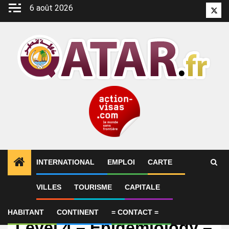
Aller
6 août 2026
Twitt
au
contenu
INTERNATIONAL
EMPLOI
CARTE
VILLES
TOURISME
CAPITALE
Emploi
Research Specialist
HABITANT
CONTINENT
= CONTACT =
Level 4 – Epidemiology –