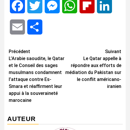
Facebook
Twitter
Messenger
WhatsApp
Flipboard
LinkedIn
Email
Share
Navigation
Précédent
Suivant
L’Arabie saoudite, le Qatar
Le Qatar appelle à
d’article
et le Conseil des sages
répondre aux efforts de
musulmans condamnent
médiation du Pakistan sur
l’attaque contre Es-
le conflit américano-
Smara et réaffirment leur
iranien
appui à la souveraineté
marocaine
AUTEUR