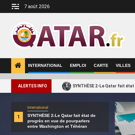
Aller
7 août 2026
au
contenu
INTERNATIONAL
EMPLOI
CARTE
VILLES
1
ALERTES INFO
SYNTHÈSE 2-Le Qatar fait état
International
Intern
SYNTHÈSE 2-Le Qatar fait état de
1
2
Les 
progrès en vue de pourparlers
défi
entre Washington et Téhéran