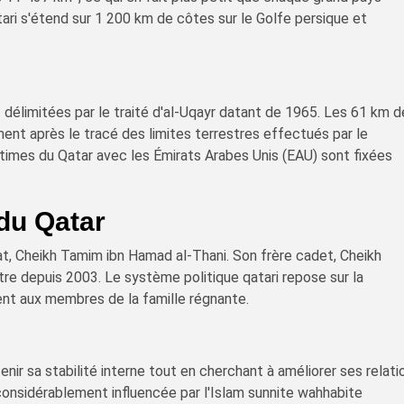
ari s'étend sur 1 200 km de côtes sur le Golfe persique et
t délimitées par le traité d'al-Uqayr datant de 1965. Les 61 km 
ent après le tracé des limites terrestres effectués par le
imes du Qatar avec les Émirats Arabes Unis (EAU) sont fixées
du Qatar
at, Cheikh Tamim ibn Hamad al-Thani. Son frère cadet, Cheikh
stre depuis 2003. Le système politique qatari repose sur la
ent aux membres de la famille régnante.
nir sa stabilité interne tout en cherchant à améliorer ses relati
considérablement influencée par l'Islam sunnite wahhabite