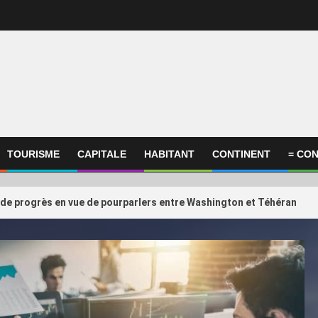
TOURISME
CAPITALE
HABITANT
CONTINENT
= CON
 de progrès en vue de pourparlers entre Washington et Téhéran
International
ational
ConocoPhillips estime
3
compagnies du Golfe face au
retards éventuels du p
 de la confiance retrouvée
au Qatar ne devraient
quelques m