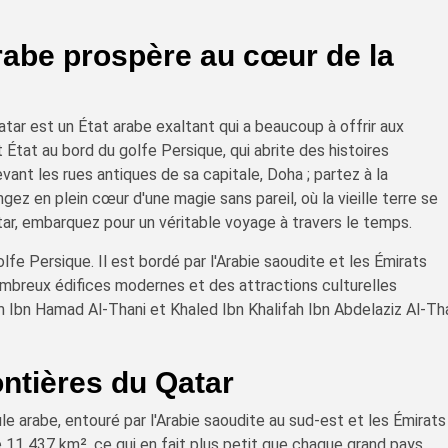
arabe prospère au cœur de la
tar est un État arabe exaltant qui a beaucoup à offrir aux
 État au bord du golfe Persique, qui abrite des histoires
ant les rues antiques de sa capitale, Doha ; partez à la
ez en plein cœur d'une magie sans pareil, où la vieille terre se
ar, embarquez pour un véritable voyage à travers le temps.
olfe Persique. Il est bordé par l'Arabie saoudite et les Émirats
nombreux édifices modernes et des attractions culturelles
m Ibn Hamad Al-Thani et Khaled Ibn Khalifah Ibn Abdelaziz Al-Th
ontières du Qatar
le arabe, entouré par l'Arabie saoudite au sud-est et les Émirats
de 11 437 km², ce qui en fait plus petit que chaque grand pays