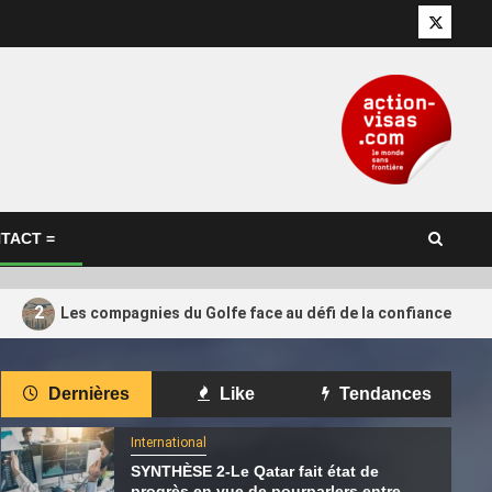
Twitter
TACT =
2
Les compagnies du Golfe face au défi de la confiance retr
International
Dernières
Like
Tendances
 que les
Pensana salue l’investissement de
4
rojet de GNL
165 millions de dollars de Cascade,
International
 pas dépasser
soutenu par le Qatar
SYNTHÈSE 2-Le Qatar fait état de
progrès en vue de pourparlers entre