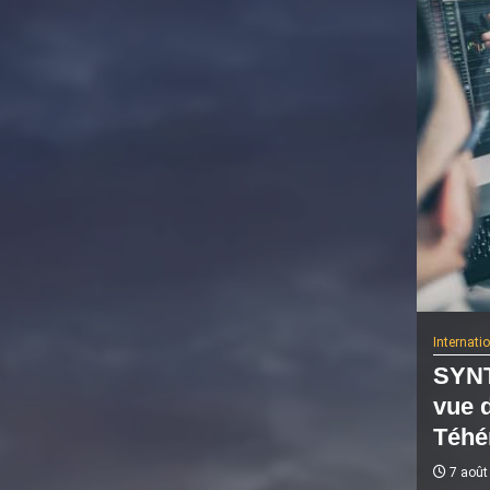
Internati
SYNT
vue 
Téhé
7 août