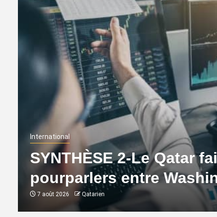
International
SYNTHÈSE 2-Le Qatar fait
pourparlers entre Washi
7 août 2026
Qatarien