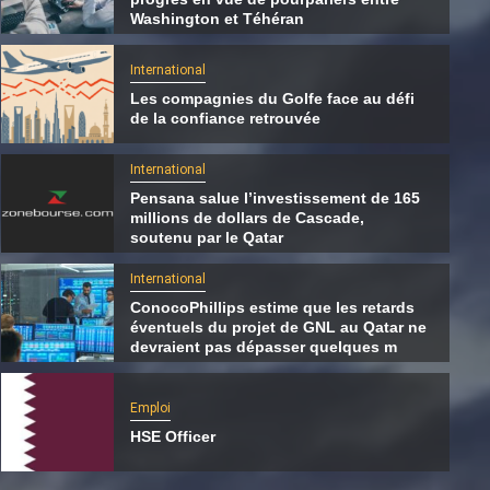
Washington et Téhéran
International
Les compagnies du Golfe face au défi
de la confiance retrouvée
International
Pensana salue l’investissement de 165
millions de dollars de Cascade,
soutenu par le Qatar
International
ConocoPhillips estime que les retards
éventuels du projet de GNL au Qatar ne
International
devraient pas dépasser quelques m
Les compagnies du Golfe face au défi de la
confiance retrouvée
Emploi
HSE Officer
7 août 2026
Qatarien