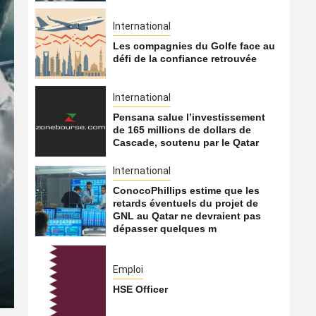
International
Les compagnies du Golfe face au
défi de la confiance retrouvée
International
Pensana salue l’investissement
de 165 millions de dollars de
Cascade, soutenu par le Qatar
International
ConocoPhillips estime que les
International
retards éventuels du projet de
GNL au Qatar ne devraient pas
Les compagnies du Golfe f
dépasser quelques m
retrouvée
Emploi
7 août 2026
Qatarien
HSE Officer