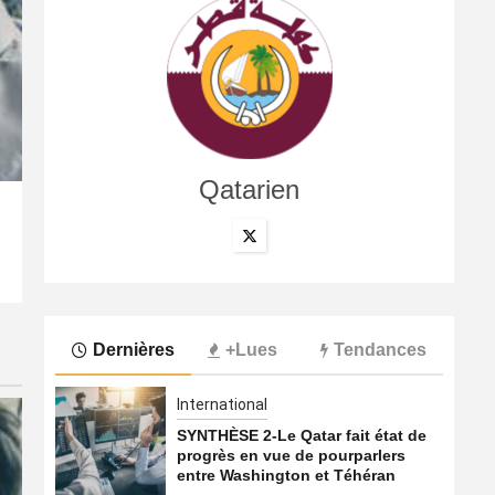
Qatarien
International
Les compagnies du Golfe face au défi de la confiance 
7 août 2026
Qatarien
Dernières
+Lues
Tendances
International
SYNTHÈSE 2-Le Qatar fait état de
progrès en vue de pourparlers
entre Washington et Téhéran