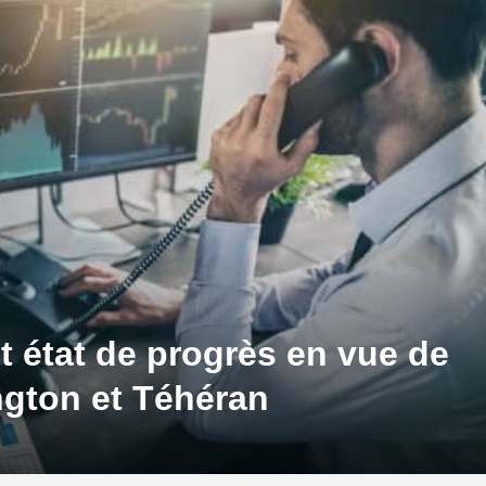
 état de progrès en vue de
ngton et Téhéran