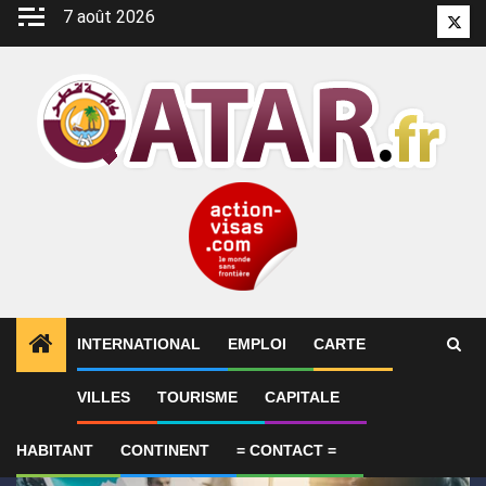
Aller
7 août 2026
Twitt
au
contenu
INTERNATIONAL
EMPLOI
CARTE
1
ALERTES INFO
SYNTHÈSE 2-Le Qatar fait état de
VILLES
TOURISME
CAPITALE
HABITANT
CONTINENT
= CONTACT =