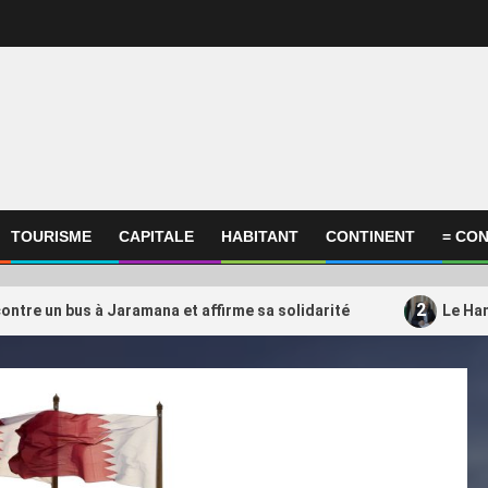
TOURISME
CAPITALE
HABITANT
CONTINENT
= CON
2
ontre un bus à Jaramana et affirme sa solidarité
Le Ham
ational
International
amas transférerait une partie
Un choix qui fait débat
3
es opérations du Qatar vers la
l’Algérie mise-t-elle su
uie
entraîneur du Qatar ?