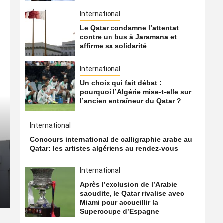
International
Le Qatar condamne l’attentat
contre un bus à Jaramana et
affirme sa solidarité
International
Un choix qui fait débat :
pourquoi l’Algérie mise-t-elle sur
l’ancien entraîneur du Qatar ?
International
International
Concours international de calligraphie arabe au
Le Hamas transférerait un
Qatar: les artistes algériens au rendez-vous
du Qatar vers la Turquie
International
Après l’exclusion de l’Arabie
8 août 2026
Qatarien
saoudite, le Qatar rivalise avec
Miami pour accueillir la
Supercoupe d’Espagne