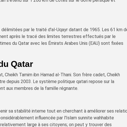
ari s'étend sur 1 200 km de côtes sur le Golfe persique et
t délimitées par le traité d'al-Uqayr datant de 1965. Les 61 km 
ent après le tracé des limites terrestres effectués par le
imes du Qatar avec les Émirats Arabes Unis (EAU) sont fixées
du Qatar
at, Cheikh Tamim ibn Hamad al-Thani. Son frère cadet, Cheikh
stre depuis 2003. Le système politique qatari repose sur la
ent aux membres de la famille régnante.
nir sa stabilité interne tout en cherchant à améliorer ses relati
considérablement influencée par l'Islam sunnite wahhabite
e relativement large à ses citoyens; on peut y trouver des