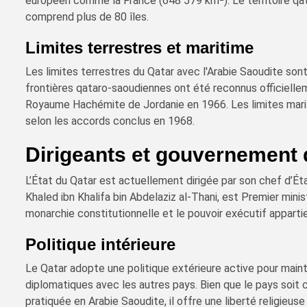
européen comme la France (648 579 km²). Le territoire qat
comprend plus de 80 îles.
Limites terrestres et maritime
Les limites terrestres du Qatar avec l'Arabie Saoudite son
frontières qataro-saoudiennes ont été reconnus officiellem
Royaume Hachémite de Jordanie en 1966. Les limites marit
selon les accords conclus en 1968.
Dirigeants et gouvernement 
L’État du Qatar est actuellement dirigée par son chef d’Ét
Khaled ibn Khalifa bin Abdelaziz al-Thani, est Premier mini
monarchie constitutionnelle et le pouvoir exécutif apparti
Politique intérieure
Le Qatar adopte une politique extérieure active pour mainte
diplomatiques avec les autres pays. Bien que le pays soit 
pratiquée en Arabie Saoudite, il offre une liberté religieus