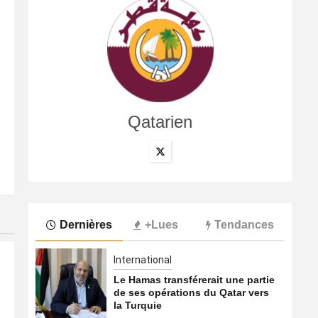
Qatarien
International
Le Hamas transférerait une partie de ses opérations du
8 août 2026
Qatarien
Dernières
+Lues
Tendances
International
Le Hamas transférerait une partie
de ses opérations du Qatar vers
la Turquie