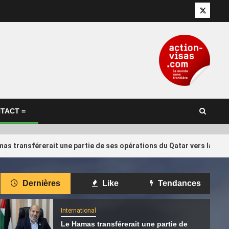
Twitter
TACT =
as transférerait une partie de ses opérations du Qatar vers la Tur
International
Dernières
Like
Tendances
 : pourquoi
Concours international de
4
r l’ancien
calligraphie arabe au Qatar: les
International
artistes algériens au rendez-vous
Le Hamas transférerait une partie de