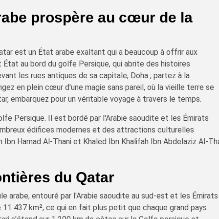
arabe prospère au cœur de la
tar est un État arabe exaltant qui a beaucoup à offrir aux
 État au bord du golfe Persique, qui abrite des histoires
ant les rues antiques de sa capitale, Doha ; partez à la
ez en plein cœur d'une magie sans pareil, où la vieille terre se
ar, embarquez pour un véritable voyage à travers le temps.
olfe Persique. Il est bordé par l'Arabie saoudite et les Émirats
nombreux édifices modernes et des attractions culturelles
m Ibn Hamad Al-Thani et Khaled Ibn Khalifah Ibn Abdelaziz Al-Th
ontières du Qatar
le arabe, entouré par l'Arabie saoudite au sud-est et les Émirats
de 11 437 km², ce qui en fait plus petit que chaque grand pays