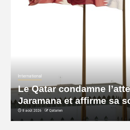
International
Le Qatar condamne l’atte
Jaramana et affirme sa so
8 août 2026
Qatarien