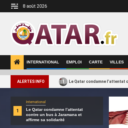
Aller
8 août 2026
au
contenu
INTERNATIONAL
EMPLOI
CARTE
VILLES
1
ALERTES INFO
Le Qatar condamne l’attentat c
International
Intern
Le Qatar condamne l’attentat
Le H
1
2
contre un bus à Jaramana et
de s
affirme sa solidarité
Turq