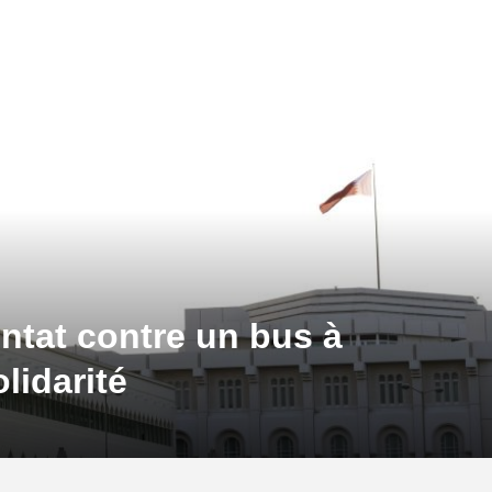
ntat contre un bus à
lidarité