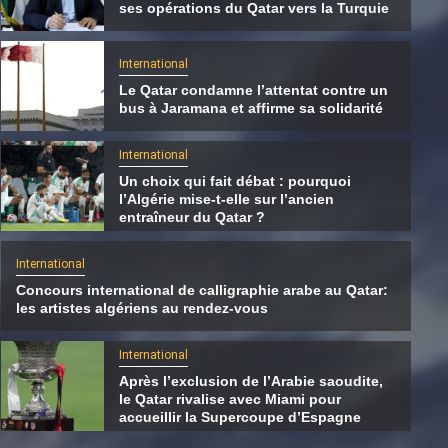
ses opérations du Qatar vers la Turquie
International
Le Qatar condamne l’attentat contre un
bus à Jaramana et affirme sa solidarité
International
Un choix qui fait débat : pourquoi
l’Algérie mise-t-elle sur l’ancien
entraîneur du Qatar ?
International
Concours international de calligraphie arabe au Qatar:
les artistes algériens au rendez-vous
International
Le Hamas transférerait une partie de ses
International
opérations du Qatar vers la Turquie
Après l’exclusion de l’Arabie saoudite,
le Qatar rivalise avec Miami pour
8 août 2026
Qatarien
accueillir la Supercoupe d’Espagne