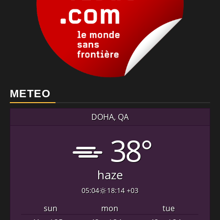
METEO
DOHA, QA
38°
haze
05:04
18:14 +03
sun
mon
tue