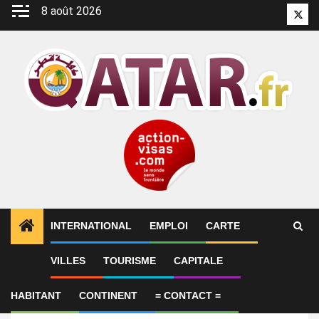
Aller
8 août 2026
Twitt
au
contenu
INTERNATIONAL
EMPLOI
CARTE
VILLES
TOURISME
CAPITALE
Emploi
Legal Advisor
HABITANT
CONTINENT
= CONTACT =