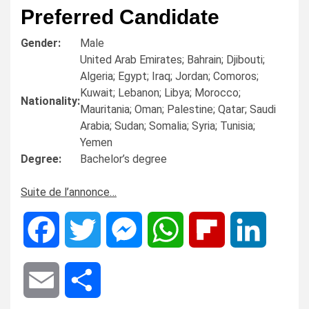
Preferred Candidate
Gender:
Male
United Arab Emirates; Bahrain; Djibouti;
Algeria; Egypt; Iraq; Jordan; Comoros;
Kuwait; Lebanon; Libya; Morocco;
Nationality:
Mauritania; Oman; Palestine; Qatar; Saudi
Arabia; Sudan; Somalia; Syria; Tunisia;
Yemen
Degree:
Bachelor’s degree
Suite de l’annonce…
Facebook
Twitter
Messenger
WhatsApp
Flipboard
LinkedIn
Email
Share