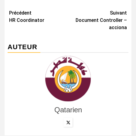
Navigation
Précédent
Suivant
HR Coordinator
Document Controller –
d’article
acciona
AUTEUR
Qatarien