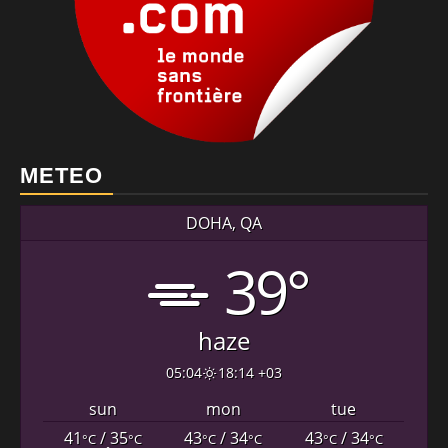
METEO
DOHA, QA
39°
haze
05:04
18:14 +03
sun
mon
tue
41
/ 35
43
/ 34
43
/ 34
°C
°C
°C
°C
°C
°C