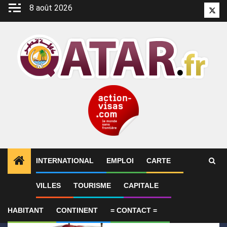
Aller
8 août 2026
Twitt
au
contenu
INTERNATIONAL
EMPLOI
CARTE
1
ALERTES INFO
Le Qatar condamne l’attentat cont
VILLES
TOURISME
CAPITALE
HABITANT
CONTINENT
= CONTACT =