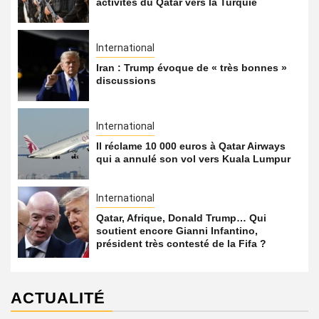
activités du Qatar vers la Turquie
International
Iran : Trump évoque de « très bonnes »
discussions
International
Il réclame 10 000 euros à Qatar Airways
qui a annulé son vol vers Kuala Lumpur
International
Qatar, Afrique, Donald Trump… Qui
soutient encore Gianni Infantino,
président très contesté de la Fifa ?
ACTUALITÉ