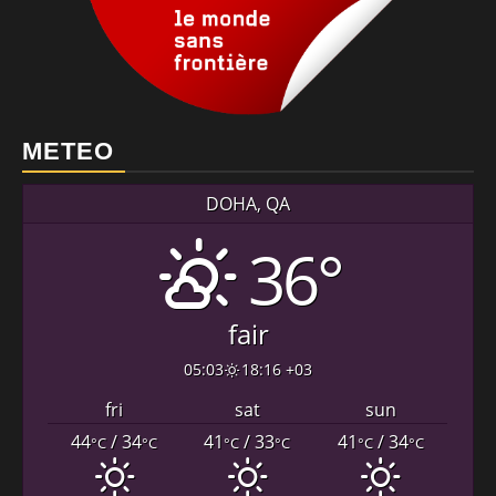
METEO
DOHA, QA
36°
fair
05:03
18:16 +03
fri
sat
sun
44
/ 34
41
/ 33
41
/ 34
°C
°C
°C
°C
°C
°C