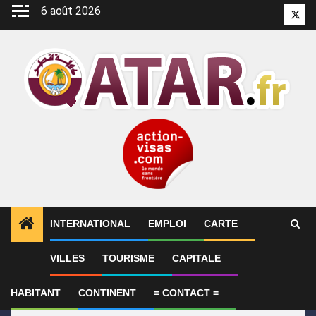
Aller
6 août 2026
Twitt
au
contenu
INTERNATIONAL
EMPLOI
CARTE
1
ALERTES INFO
Le Qatar appelle à faire pression s
VILLES
TOURISME
CAPITALE
HABITANT
CONTINENT
= CONTACT =