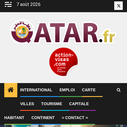
Aller
7 août 2026
Twitt
au
contenu
INTERNATIONAL
EMPLOI
CARTE
1
ALERTES INFO
SYNTHÈSE 2-Le Qatar fait état de
VILLES
TOURISME
CAPITALE
HABITANT
CONTINENT
= CONTACT =