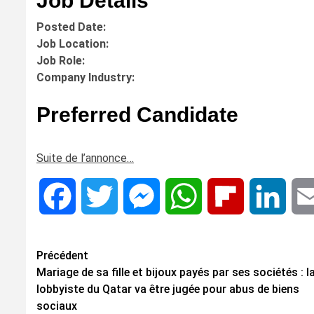
Job Details
Posted Date:
Job Location:
Job Role:
Company Industry:
Preferred Candidate
Suite de l’annonce…
Facebook
Twitter
Messenger
WhatsApp
Flipboard
Linke
Navigation
Précédent
Mariage de sa fille et bijoux payés par ses sociétés : l
d’article
lobbyiste du Qatar va être jugée pour abus de biens
sociaux