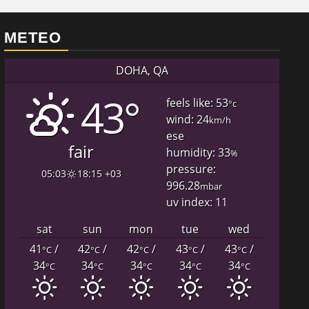
METEO
DOHA, QA
43°
feels like: 53
°c
wind: 24
km/h
ese
fair
humidity: 33
%
pressure:
05:03
18:15 +03
996.28
mbar
uv index: 11
sat
sun
mon
tue
wed
41
/
42
/
42
/
43
/
43
/
°C
°C
°C
°C
°C
34
34
34
34
34
°C
°C
°C
°C
°C