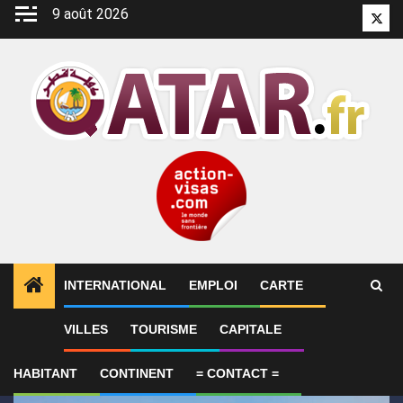
Aller
9 août 2026
Twitt
au
contenu
INTERNATIONAL
EMPLOI
CARTE
1
ALERTES INFO
Voyage au Qatar : ce qu’il faut savo
VILLES
TOURISME
CAPITALE
HABITANT
CONTINENT
= CONTACT =