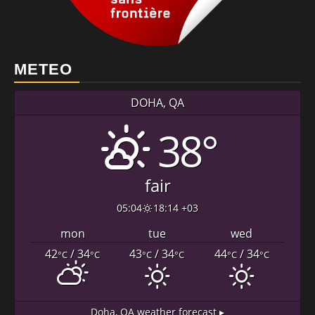
METEO
DOHA, QA
38°
fair
05:04
18:14 +03
mon
tue
wed
42
/ 34
43
/ 34
44
/ 34
°C
°C
°C
°C
°C
°C
Doha, QA
weather forecast ▸