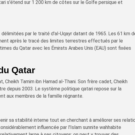
ari s'étend sur 1 200 km de côtes sur le Golfe persique et
t délimitées par le traité d'al-Uqayr datant de 1965. Les 61 km 
ent après le tracé des limites terrestres effectués par le
imes du Qatar avec les Émirats Arabes Unis (EAU) sont fixées
du Qatar
at, Cheikh Tamim ibn Hamad al-Thani. Son frère cadet, Cheikh
stre depuis 2003. Le système politique qatari repose sur la
ent aux membres de la famille régnante.
nir sa stabilité interne tout en cherchant à améliorer ses relati
considérablement influencée par l'Islam sunnite wahhabite
e relativement large à ses citoyens; on peut y trouver des