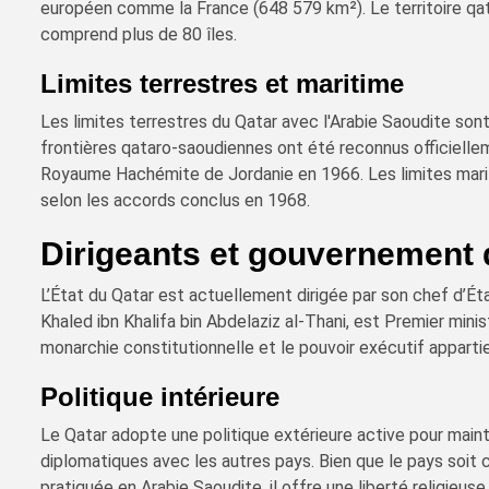
européen comme la France (648 579 km²). Le territoire qat
comprend plus de 80 îles.
Limites terrestres et maritime
Les limites terrestres du Qatar avec l'Arabie Saoudite son
frontières qataro-saoudiennes ont été reconnus officiellem
Royaume Hachémite de Jordanie en 1966. Les limites marit
selon les accords conclus en 1968.
Dirigeants et gouvernement 
L’État du Qatar est actuellement dirigée par son chef d’Ét
Khaled ibn Khalifa bin Abdelaziz al-Thani, est Premier mini
monarchie constitutionnelle et le pouvoir exécutif apparti
Politique intérieure
Le Qatar adopte une politique extérieure active pour mainte
diplomatiques avec les autres pays. Bien que le pays soit 
pratiquée en Arabie Saoudite, il offre une liberté religieus