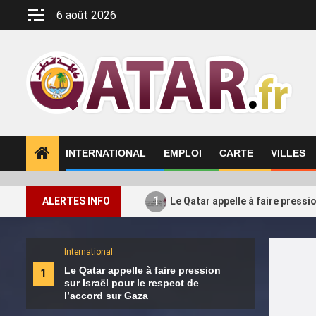
Aller
6 août 2026
au
contenu
INTERNATIONAL
EMPLOI
CARTE
VILLES
1
ALERTES INFO
Le Qatar appelle à faire pressi
International
Intern
Le Qatar appelle à faire pression
Le H
1
2
sur Israël pour le respect de
ses a
l’accord sur Gaza
Turq