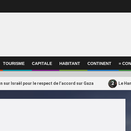
TOURISME
CAPITALE
HABITANT
CONTINENT
= CON
2
on sur Israël pour le respect de l’accord sur Gaza
Le Ham
ational
International
amas s’apprêterait à transférer
Qatar, Afrique, Donal
3
ctivités du Qatar vers la
soutient encore Gianni
uie
président très contesté