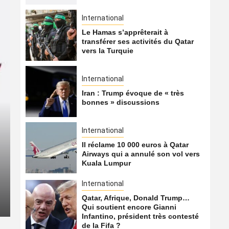
International
Le Hamas s’apprêterait à
transférer ses activités du Qatar
vers la Turquie
International
Iran : Trump évoque de « très
bonnes » discussions
International
International
Il réclame 10 000 euros à Qatar
Airways qui a annulé son vol vers
Le Hamas s’apprêterait à t
Kuala Lumpur
Qatar vers la Turquie
International
Qatar, Afrique, Donald Trump…
5 août 2026
Qatarien
Qui soutient encore Gianni
Infantino, président très contesté
de la Fifa ?