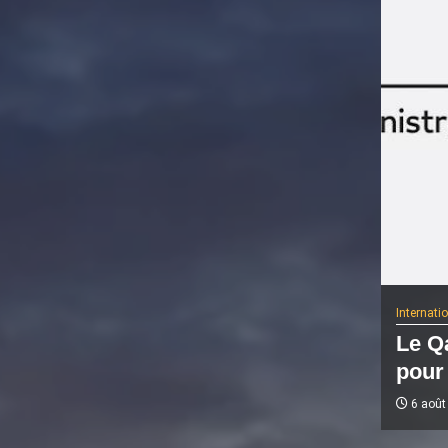
Internati
Le Qa
pour 
6 août