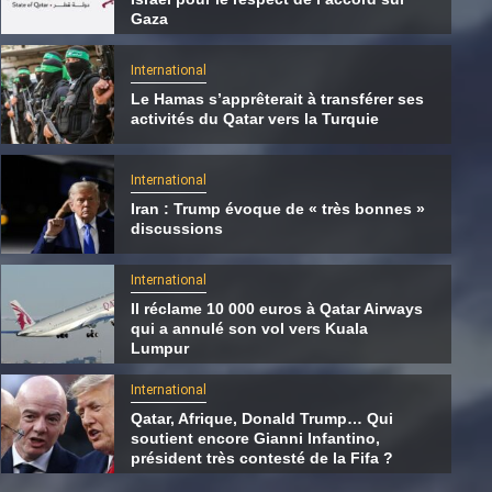
Gaza
International
Le Hamas s’apprêterait à transférer ses
activités du Qatar vers la Turquie
International
Iran : Trump évoque de « très bonnes »
discussions
International
Il réclame 10 000 euros à Qatar Airways
qui a annulé son vol vers Kuala
International
Lumpur
Le Hamas s’apprêterait à transférer ses
International
activités du Qatar vers la Turquie
Qatar, Afrique, Donald Trump… Qui
soutient encore Gianni Infantino,
5 août 2026
Qatarien
président très contesté de la Fifa ?