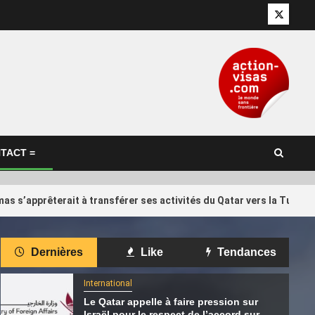
Twitter
TACT =
as s’apprêterait à transférer ses activités du Qatar vers la Turqui
International
Dernières
Like
Tendances
d Trump… Qui
Il réclame 10 000 euros à Qatar
4
 Infantino,
Airways qui a annulé son vol vers
International
 de la Fifa ?
Kuala Lumpur
Le Qatar appelle à faire pression sur
Israël pour le respect de l’accord sur