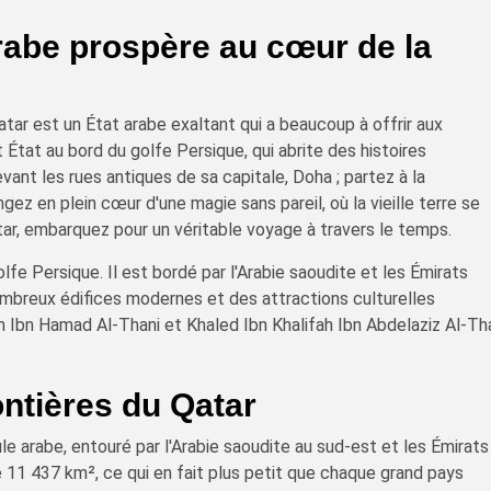
arabe prospère au cœur de la
tar est un État arabe exaltant qui a beaucoup à offrir aux
 État au bord du golfe Persique, qui abrite des histoires
ant les rues antiques de sa capitale, Doha ; partez à la
ez en plein cœur d'une magie sans pareil, où la vieille terre se
ar, embarquez pour un véritable voyage à travers le temps.
olfe Persique. Il est bordé par l'Arabie saoudite et les Émirats
nombreux édifices modernes et des attractions culturelles
m Ibn Hamad Al-Thani et Khaled Ibn Khalifah Ibn Abdelaziz Al-Th
ontières du Qatar
le arabe, entouré par l'Arabie saoudite au sud-est et les Émirats
de 11 437 km², ce qui en fait plus petit que chaque grand pays