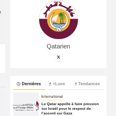
Qatarien
International
Le Hamas s’apprêterait à transférer ses activités du Qa
5 août 2026
Qatarien
Dernières
+Lues
Tendances
International
Le Qatar appelle à faire pression
sur Israël pour le respect de
l’accord sur Gaza