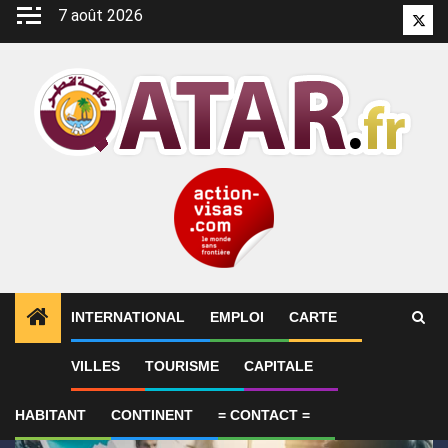
Aller
7 août 2026
Twitt
au
contenu
INTERNATIONAL
EMPLOI
CARTE
1
ALERTES INFO
SYNTHÈSE 2-Le Qatar fait état de
VILLES
TOURISME
CAPITALE
HABITANT
CONTINENT
= CONTACT =